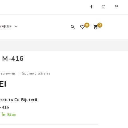
0
0
VERSE
 M-416
review-uri
|
Spune-ţi părerea
EI
setuta Cu Bijuterii
-416
În Stoc
: