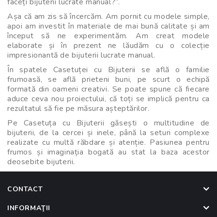
faceți bijuterii lucrate manual?”.
Așa că am zis să încercăm. Am pornit cu modele simple,
apoi am investit în materiale de mai bună calitate și am
început să ne experimentăm. Am creat modele
elaborate și în prezent ne lăudăm cu o colecție
impresionantă de bijuterii lucrate manual.
În spatele Casetuței cu Bijuterii se află o familie
frumoasă, se află prieteni buni, pe scurt o echipă
formată din oameni creativi. Se poate spune că fiecare
aduce ceva nou proiectului, că toți se implică pentru ca
rezultatul să fie pe măsura așteptărilor.
Pe Casetuța cu Bijuterii găsești o multitudine de
bijuterii, de la cercei și inele, până la seturi complexe
realizate cu multă răbdare și atenție. Pasiunea pentru
frumos și imaginația bogată au stat la baza acestor
deosebite bijuterii.
CONTACT
INFORMAŢII