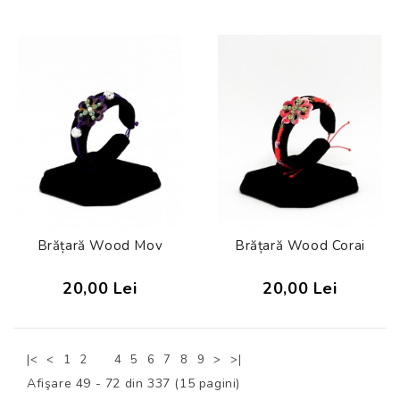
Brățară Wood Mov
Brățară Wood Corai
20,00 Lei
20,00 Lei
3
|<
<
1
2
4
5
6
7
8
9
>
>|
Afişare 49 - 72 din 337 (15 pagini)