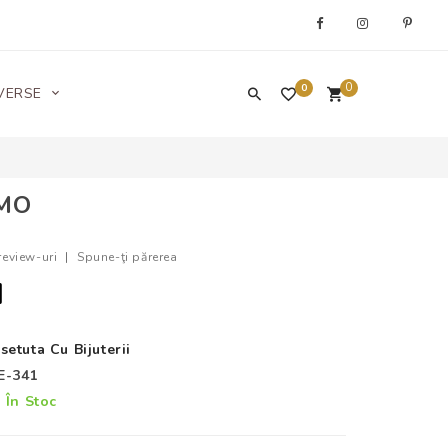
0
0
VERSE
IMO
review-uri
|
Spune-ţi părerea
I
setuta Cu Bijuterii
E-341
În Stoc
: