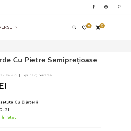
0
0
VERSE
rde Cu Pietre Semiprețioase
review-uri
|
Spune-ţi părerea
EI
setuta Cu Bijuterii
O-21
În Stoc
: