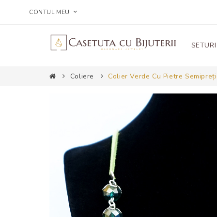
CONTUL MEU
SETURI
Coliere
Colier Verde Cu Pietre Semipreț