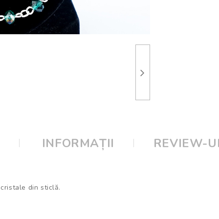
E
INFORMAȚII
REVIEW-UR
ristale din sticlă.