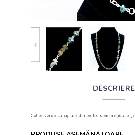
DESCRIER
Colier verde cu cipsuri din pietre semiprețioase și c
PRODUSE ASEMĂNĂTOARE