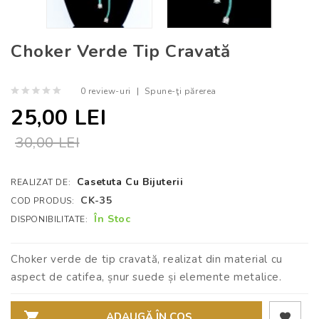
Choker Verde Tip Cravată
0 review-uri
|
Spune-ţi părerea
25,00 LEI
30,00 LEI
Casetuta Cu Bijuterii
REALIZAT DE:
CK-35
COD PRODUS:
În Stoc
DISPONIBILITATE:
Choker verde de tip cravată, realizat din material cu
aspect de catifea, șnur suede și elemente metalice.
ADAUGĂ ÎN COŞ