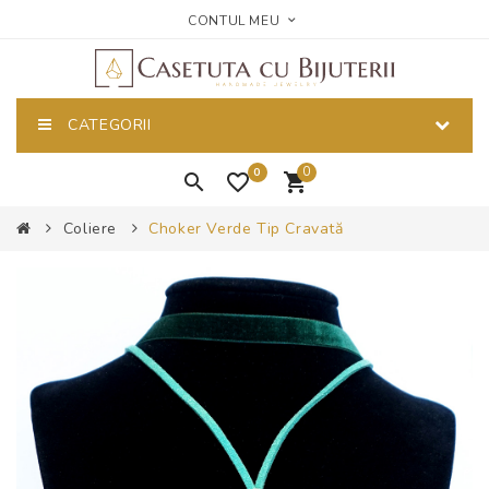
CONTUL MEU
CATEGORII
0
0
Coliere
Choker Verde Tip Cravată