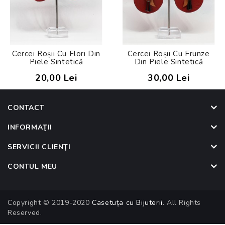
Cercei Roșii Cu Flori Din
Cercei Roșii Cu Frunze
Piele Sintetică
Din Piele Sintetică
20,00 Lei
30,00 Lei
CONTACT
INFORMAŢII
SERVICII CLIENŢI
CONTUL MEU
Copyright © 2019-2020
Casetuța cu Bijuterii
. All Rights
Reserved.