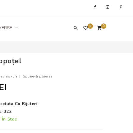
0
0
VERSE
opoțel
review-uri
|
Spune-ţi părerea
EI
setuta Cu Bijuterii
E-322
În Stoc
: