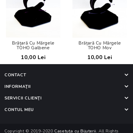
Brățară Cu Mărgele
Brățară Cu Mărgele
TOHO Galbene
TOHO Mov
10,00 Lei
10,00 Lei
CONTACT
INFORMAŢII
SERVICII CLIENŢI
CONTUL MEU
Copyright © 2019-2020
Casetuța cu Bijuterii
. All Rights