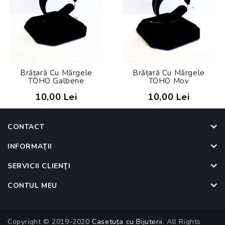
Brățară Cu Mărgele
Brățară Cu Mărgele
TOHO Galbene
TOHO Mov
10,00 Lei
10,00 Lei
CONTACT
INFORMAŢII
SERVICII CLIENŢI
CONTUL MEU
Copyright © 2019-2020
Casetuța cu Bijuterii
. All Rights