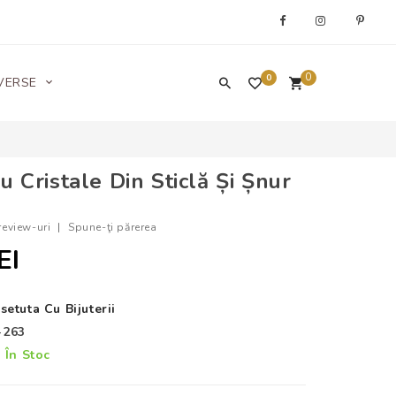
0
0
VERSE
u Cristale Din Sticlă Și Șnur
review-uri
|
Spune-ţi părerea
EI
setuta Cu Bijuterii
-263
În Stoc
: