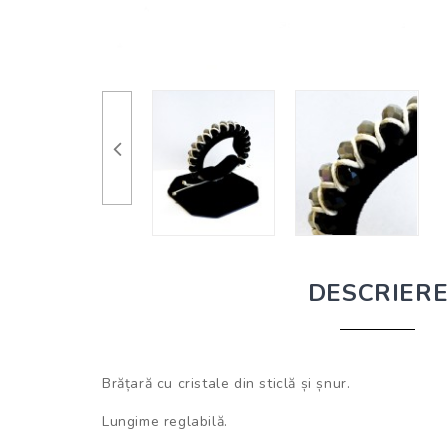
DESCRIER
Brățară cu cristale din sticlă și șnur.
Lungime reglabilă.