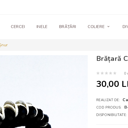
CERCEI
INELE
BRĂȚĂRI
COLIERE
DI
 Șnur
Brățară C
0 
30,00 L
Ca
REALIZAT DE:
B
COD PRODUS:
DISPONIBILITATE