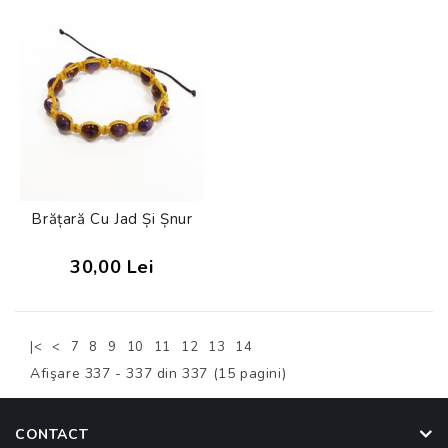
Brățară Cu Jad Și Șnur
30,00 Lei
15
|<
<
7
8
9
10
11
12
13
14
Afişare 337 - 337 din 337 (15 pagini)
CONTACT